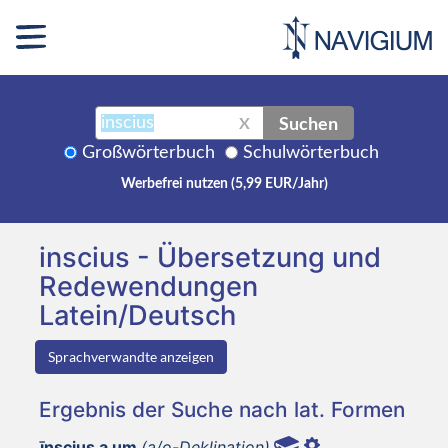
Suchen
X
Großwörterbuch
Schulwörterbuch
Werbefrei nutzen (5,99 EUR/Jahr)
inscius - Übersetzung und
Redewendungen
Latein/Deutsch
Sprachverwandte anzeigen
Ergebnis der Suche nach lat. Formen
īnscius a um
(a/o-Deklination)