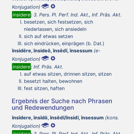
Konjugation)
insidere
:
3. Pers. Pl. Perf. Ind. Akt., Inf. Präs. Akt.
besetzen, sich festsetzen, sich
niederlassen, sich ansiedeln
sich auf etwas setzen
sich eindrücken, einprägen (b. Dat.)
īnsidēre, īnsideō, īnsēdī, īnsessum
(e-
Konjugation)
insidere
:
Inf. Präs. Akt.
auf etwas sitzen, drinnen sitzen, sitzen
besetzt halten, bewohnen
fest sitzen, haften
Ergebnis der Suche nach Phrasen
und Redewendungen
īnsīdere, īnsīdō, īnsēdī/īnsidī, īnsessum
(kons.
Konjugation)
insidere
:
3. Pers. Pl. Perf. Ind. Akt., Inf. Präs. Akt.