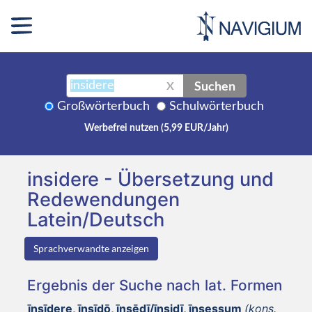
Suchen
X
Großwörterbuch
Schulwörterbuch
Werbefrei nutzen (5,99 EUR/Jahr)
insidere - Übersetzung und
Redewendungen
Latein/Deutsch
Sprachverwandte anzeigen
Ergebnis der Suche nach lat. Formen
īnsīdere, īnsīdō, īnsēdī/īnsidī, īnsessum
(kons.