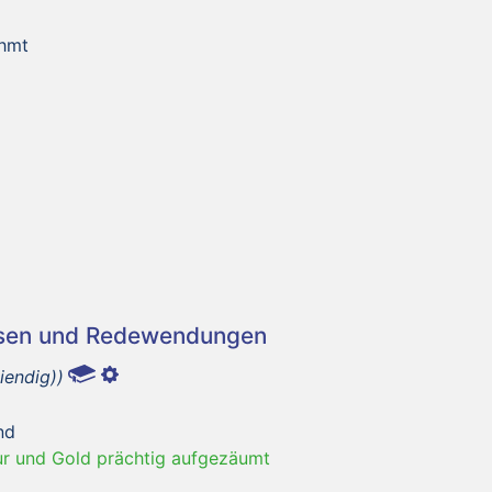
ühmt
asen und Redewendungen
iendig))
nd
ur und Gold prächtig aufgezäumt