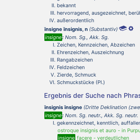
bekannt
hervorragend, ausgezeichnet, ber
außerordentlich
īnsigne īnsignis, n
(Substantiv)
insigne
:
Nom. Sg., Akk. Sg.
Zeichen, Kennzeichen, Abzeichen
Ehrenzeichen, Auszeichnung
Rangabzeichen
Feldzeichen
Zierde, Schmuck
Schmuckstücke (Pl.)
Ergebnis der Suche nach Phr
īnsignis īnsigne
(Dritte Deklination (zwe
insigne
:
Nom. Sg. neutr., Akk. Sg. neutr.
gekennzeichnet, kenntlich, auffalle
ostroque insignis et auro
-
in Purp
insigne
facere
-
verdeutlichen