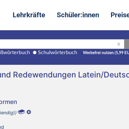
Lehrkräfte
Schüler:innen
Preis
X
ßwörterbuch
Schulwörterbuch
Werbefrei nutzen (5,99 E
 und Redewendungen Latein/Deuts
Formen
iendig))
nd