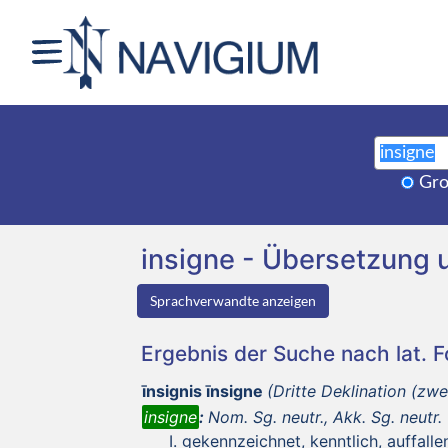
Gro
insigne - Übersetzung
Sprachverwandte anzeigen
Ergebnis der Suche nach lat. 
īnsignis īnsigne
(Dritte Deklination (zwe
insigne
:
Nom. Sg. neutr., Akk. Sg. neutr.
gekennzeichnet, kenntlich, auffalle