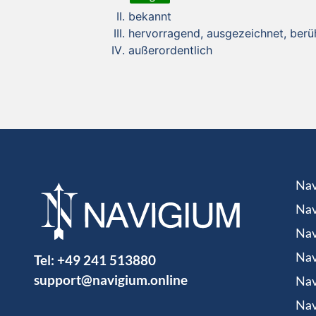
bekannt
hervorragend, ausgezeichnet, ber
außerordentlich
Nav
Nav
Nav
Tel:
+49 241 513880
Nav
support@navigium.online
Nav
Nav