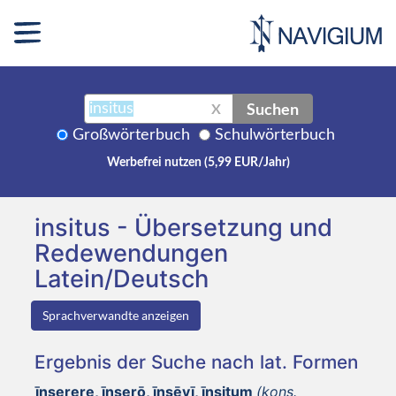
Suchen
X
Großwörterbuch
Schulwörterbuch
Werbefrei nutzen (5,99 EUR/Jahr)
insitus - Übersetzung und
Redewendungen
Latein/Deutsch
Sprachverwandte anzeigen
Ergebnis der Suche nach lat. Formen
īnserere, īnserō, īnsēvī, īnsitum
(kons.