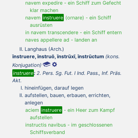
navem expedire
-
ein Schiff zum Gefecht
klar machen
navem
instruere
(ornare)
-
ein Schiff
ausrüsten
in navem transcendere
-
ein Schiff entern
naves appellere ad
-
landen an
Langhaus (Arch.)
īnstruere, īnstruō, īnstrūxī, īnstrūctum
(kons.
Konjugation)
instruere
:
2. Pers. Sg. Fut. I Ind. Pass., Inf. Präs.
Akt.
hineinfügen, darauf legen
aufstellen, bauen, erbauen, errichten,
anlegen
aciem
instruere
-
ein Heer zum Kampf
aufstellen
instructis navibus
-
im geschlossenen
Schiffsverband