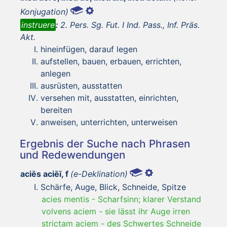
Konjugation)
instruere
:
2. Pers. Sg. Fut. I Ind. Pass., Inf. Präs.
Akt.
hineinfügen, darauf legen
aufstellen, bauen, erbauen, errichten,
anlegen
ausrüsten, ausstatten
versehen mit, ausstatten, einrichten,
bereiten
anweisen, unterrichten, unterweisen
Ergebnis der Suche nach Phrasen
und Redewendungen
aciēs aciēī, f
(e-Deklination)
Schärfe, Auge, Blick, Schneide, Spitze
acies mentis
-
Scharfsinn; klarer Verstand
volvens aciem
-
sie lässt ihr Auge irren
strictam aciem
-
des Schwertes Schneide