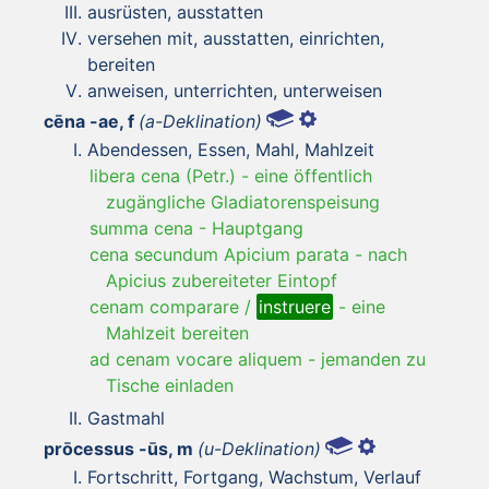
ausrüsten, ausstatten
versehen mit, ausstatten, einrichten,
bereiten
anweisen, unterrichten, unterweisen
cēna -ae, f
(a-Deklination)
Abendessen, Essen, Mahl, Mahlzeit
libera cena (Petr.)
-
eine öffentlich
zugängliche Gladiatorenspeisung
summa cena
-
Hauptgang
cena secundum Apicium parata
-
nach
Apicius zubereiteter Eintopf
cenam comparare /
instruere
-
eine
Mahlzeit bereiten
ad cenam vocare aliquem
-
jemanden zu
Tische einladen
Gastmahl
prōcessus -ūs, m
(u-Deklination)
Fortschritt, Fortgang, Wachstum, Verlauf