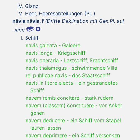
Glanz
Heer, Heeresabteilungen (Pl. )
nāvis nāvis, f
(Dritte Deklination mit Gen.Pl. auf
-ium)
Schiff
navis galeata
-
Galeere
navis longa
-
Kriegsschiff
navis oneraria
-
Lastschiff; Frachtschiff
navis thalamegus
-
schwimmende Villa
rei publicae navis
-
das Staatsschiff
navis in litore eiecta
-
ein gestrandetes
Schiff
navem remis concitare
-
stark rudern
navem (classem) constituere
-
vor Anker
gehen
navem deducere
-
ein Schiff vom Stapel
laufen lassen
navem deprimere
-
ein Schiff versenken