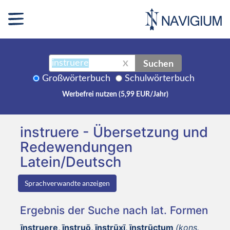
Suchen
X
Großwörterbuch
Schulwörterbuch
Werbefrei nutzen (5,99 EUR/Jahr)
instruere - Übersetzung und
Redewendungen
Latein/Deutsch
Sprachverwandte anzeigen
Ergebnis der Suche nach lat. Formen
īnstruere, īnstruō, īnstrūxī, īnstrūctum
(kons.