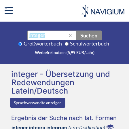
Suchen
X
Großwörterbuch
Schulwörterbuch
Werbefrei nutzen (5,99 EUR/Jahr)
integer - Übersetzung und
Redewendungen
Latein/Deutsch
Sprachverwandte anzeigen
Ergebnis der Suche nach lat. Formen
integer integra integrum
(a/o-Deklination)