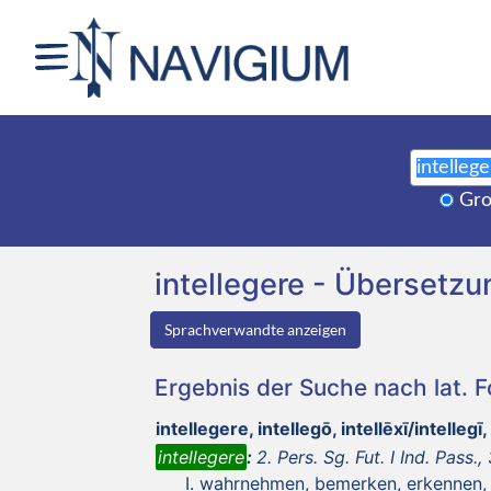
Gro
intellegere - Überset
Sprachverwandte anzeigen
Ergebnis der Suche nach lat. 
intellegere, intellegō, intellēxī/intellegī
intellegere
:
2. Pers. Sg. Fut. I Ind. Pass., 
wahrnehmen, bemerken, erkennen,