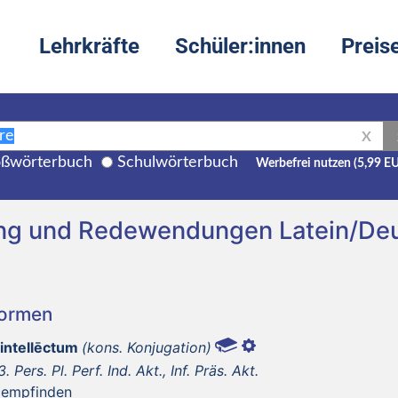
Lehrkräfte
Schüler:innen
Preis
X
ßwörterbuch
Schulwörterbuch
Werbefrei nutzen (5,99 E
zung und Redewendungen Latein/De
Formen
, intellēctum
(kons. Konjugation)
3. Pers. Pl. Perf. Ind. Akt., Inf. Präs. Akt.
 empfinden