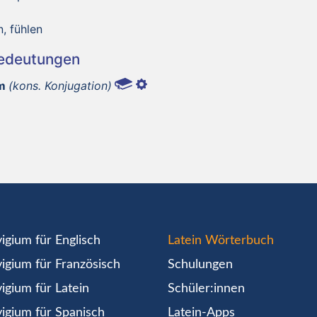
n, fühlen
Bedeutungen
um
(kons. Konjugation)
igium für Englisch
Latein Wörterbuch
igium für Französisch
Schulungen
igium für Latein
Schüler:innen
igium für Spanisch
Latein-Apps