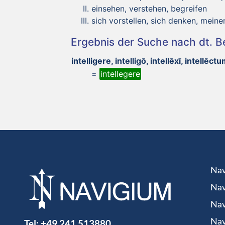
einsehen, verstehen, begreifen
sich vorstellen, sich denken, meine
Ergebnis der Suche nach dt. 
intelligere, intelligō, intellēxī, intellēct
=
intellegere
Nav
Nav
Nav
Tel:
+49 241 513880
Nav