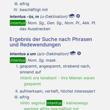
eifrig
beschäftigt mit
intentus -ūs, m
(u-Deklination)
intentus
:
Nom. Sg., Gen. Sg., Nom. Pl., Akk. Pl.
das Ausstrecken
Ergebnis der Suche nach Phrasen
und Redewendungen
intentus a um
(a/o-Deklination)
intentus
:
Nom. Sg. mask.
gespannt, angespannt, strebend nach,
sinnend auf
intenti ora tenebant
-
ihre Mienen waren
gespannt
aufmerksam, vertieft, höchst interessiert
eifrig
nihilo segnius
intentus
-
keineswegs
weniger eifrig beschäftigt mit