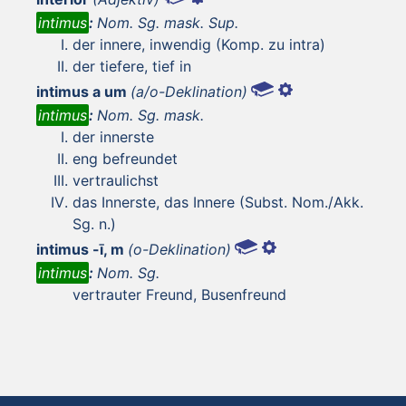
intimus
:
Nom. Sg. mask. Sup.
der innere, inwendig (Komp. zu intra)
der tiefere, tief in
intimus a um
(a/o-Deklination)
intimus
:
Nom. Sg. mask.
der innerste
eng befreundet
vertraulichst
das Innerste, das Innere (Subst. Nom./Akk.
Sg. n.)
intimus -ī, m
(o-Deklination)
intimus
:
Nom. Sg.
vertrauter Freund, Busenfreund