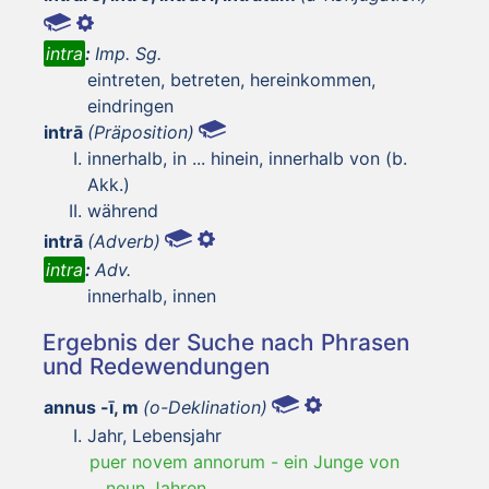
intra
:
Imp. Sg.
eintreten, betreten, hereinkommen,
eindringen
intrā
(Präposition)
innerhalb, in ... hinein, innerhalb von (b.
Akk.)
während
intrā
(Adverb)
intra
:
Adv.
innerhalb, innen
Ergebnis der Suche nach Phrasen
und Redewendungen
annus -ī, m
(o-Deklination)
Jahr, Lebensjahr
puer novem annorum
-
ein Junge von
neun Jahren