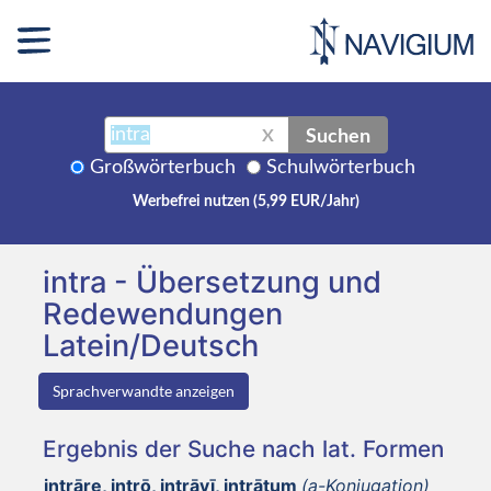
Suchen
X
Großwörterbuch
Schulwörterbuch
Werbefrei nutzen (5,99 EUR/Jahr)
intra - Übersetzung und
Redewendungen
Latein/Deutsch
Sprachverwandte anzeigen
Ergebnis der Suche nach lat. Formen
intrāre, intrō, intrāvī, intrātum
(a-Konjugation)