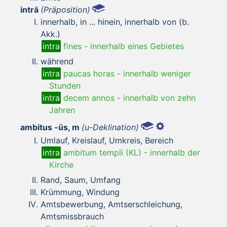
intrā
(Präposition)
innerhalb, in ... hinein, innerhalb von (b.
Akk.)
intra
fines
-
innerhalb eines Gebietes
während
intra
paucas horas
-
innerhalb weniger
Stunden
intra
decem annos
-
innerhalb von zehn
Jahren
ambitus -ūs, m
(u-Deklination)
Umlauf, Kreislauf, Umkreis, Bereich
intra
ambitum templi (KL)
-
innerhalb der
Kirche
Rand, Saum, Umfang
Krümmung, Windung
Amtsbewerbung, Amtserschleichung,
Amtsmissbrauch