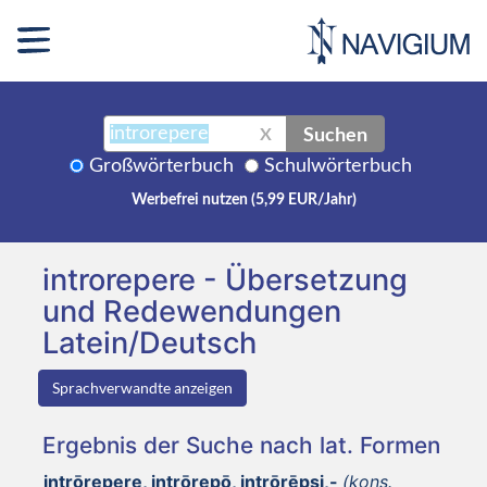
Suchen
X
Großwörterbuch
Schulwörterbuch
Werbefrei nutzen (5,99 EUR/Jahr)
introrepere - Übersetzung
und Redewendungen
Latein/Deutsch
Sprachverwandte anzeigen
Ergebnis der Suche nach lat. Formen
intrōrepere, intrōrepō, intrōrēpsi,-
(kons.