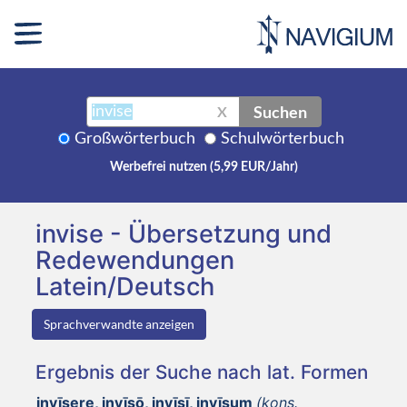
Suchen
X
Großwörterbuch
Schulwörterbuch
Werbefrei nutzen (5,99 EUR/Jahr)
invise - Übersetzung und
Redewendungen
Latein/Deutsch
Sprachverwandte anzeigen
Ergebnis der Suche nach lat. Formen
invīsere, invīsō, invīsī, invīsum
(kons.