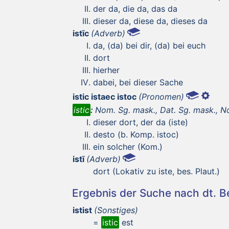
der da, die da, das da
dieser da, diese da, dieses da
istīc
(Adverb)
da, (da) bei dir, (da) bei euch
dort
hierher
dabei, bei dieser Sache
istic istaec istoc
(Pronomen)
istic
:
Nom. Sg. mask., Dat. Sg. mask., No
dieser dort, der da (iste)
desto (b. Komp. istoc)
ein solcher (Kom.)
istī
(Adverb)
dort (Lokativ zu iste, bes. Plaut.)
Ergebnis der Suche nach dt. 
istist
(Sonstiges)
=
istic
est