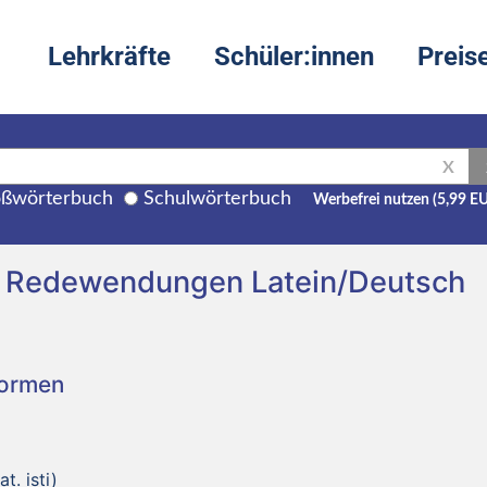
Lehrkräfte
Schüler:innen
Preis
X
ßwörterbuch
Schulwörterbuch
Werbefrei nutzen (5,99 E
nd Redewendungen Latein/Deutsch
Formen
t. isti)