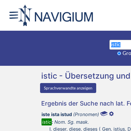
Gro
istic - Übersetzung u
Sprachverwandte anzeigen
Ergebnis der Suche nach lat. 
iste ista istud
(Pronomen)
istic
:
Nom. Sg. mask.
dieser, diese, dieses ( Gen. istius, Da