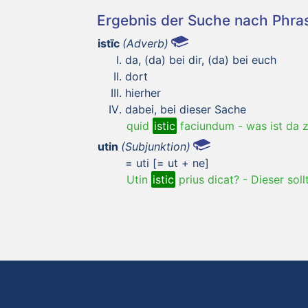
Ergebnis der Suche nach Phr
istīc
(Adverb)
da, (da) bei dir, (da) bei euch
dort
hierher
dabei, bei dieser Sache
quid
istic
faciundum
-
was ist da 
utin
(Subjunktion)
= uti [= ut + ne]
Utin
istic
prius dicat?
-
Dieser soll