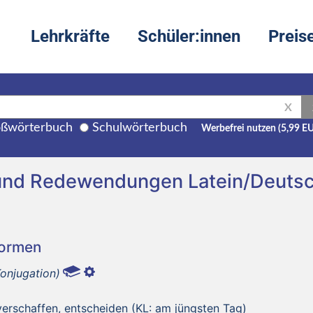
Lehrkräfte
Schüler:innen
Preis
X
ßwörterbuch
Schulwörterbuch
Werbefrei nutzen (5,99 E
 und Redewendungen Latein/Deuts
Formen
Konjugation)
t verschaffen, entscheiden (KL: am jüngsten Tag)