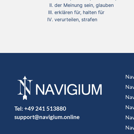
der Meinung sein, glauben
erklären für, halten für
verurteilen, strafen
Nav
Nav
Nav
Tel:
+49 241 513880
Nav
support@navigium.online
Nav
Nav