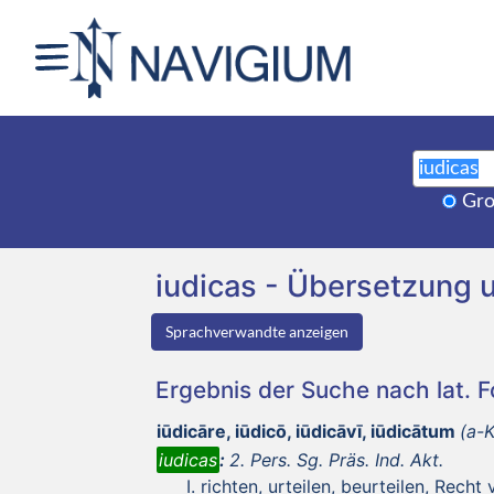
Gro
iudicas - Übersetzung
Sprachverwandte anzeigen
Ergebnis der Suche nach lat. 
iūdicāre, iūdicō, iūdicāvī, iūdicātum
(a-
iudicas
:
2. Pers. Sg. Präs. Ind. Akt.
richten, urteilen, beurteilen, Rech