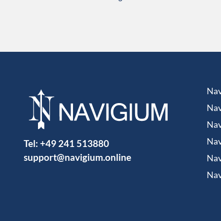
Nav
Nav
Nav
Tel:
+49 241 513880
Nav
support@navigium.online
Nav
Nav