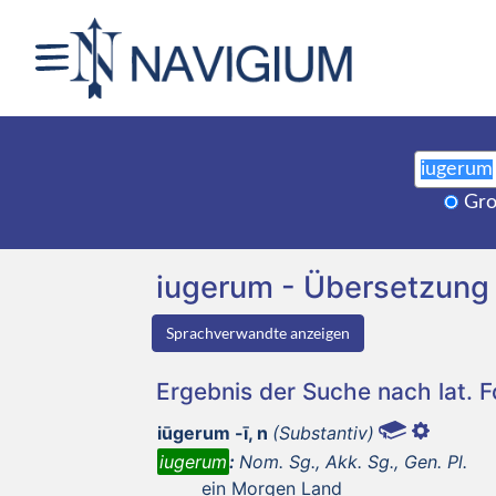
Gro
iugerum - Übersetzung
Sprachverwandte anzeigen
Ergebnis der Suche nach lat. 
iūgerum -ī, n
(Substantiv)
iugerum
:
Nom. Sg., Akk. Sg., Gen. Pl.
ein Morgen Land