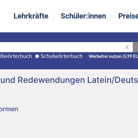
Lehrkräfte
Schüler:innen
Preis
X
ßwörterbuch
Schulwörterbuch
Werbefrei nutzen (5,99 E
 und Redewendungen Latein/Deut
Formen