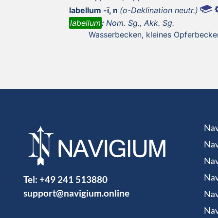
labellum -ī, n
(o-Deklination neutr.)
labellum
:
Nom. Sg., Akk. Sg.
Wasserbecken, kleines Opferbecke
Nav
Nav
Nav
Tel:
+49 241 513880
Nav
support@navigium.online
Nav
Nav