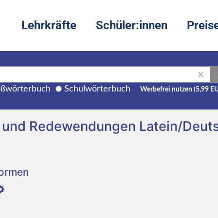
Lehrkräfte
Schüler:innen
Preis
X
ßwörterbuch
Schulwörterbuch
Werbefrei nutzen (5,99 E
g und Redewendungen Latein/Deut
Formen