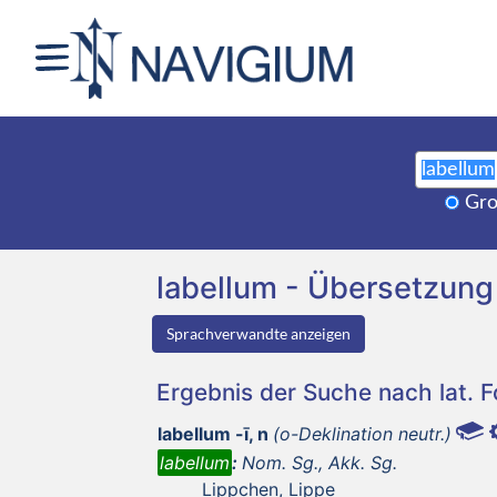
Gro
labellum - Übersetzun
Sprachverwandte anzeigen
Ergebnis der Suche nach lat. 
labellum -ī, n
(o-Deklination neutr.)
labellum
:
Nom. Sg., Akk. Sg.
Lippchen, Lippe