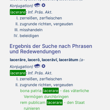
Konjugation)
lacerare
:
Inf. Präs. Akt.
zerreißen, zerfleischen
zugrunde richten, vergeuden
misshandeln
beleidigen
Ergebnis der Suche nach Phrasen
und Redewendungen
lacerāre, lacerō, lacerāvī, lacerātum
(a-
Konjugation)
lacerare
:
Inf. Präs. Akt.
zerreißen, zerfleischen
zugrunde richten, vergeuden
bona patria
lacerare
-
das väterliche
Vermögen durchbringen
rem publicam
lacerare
-
den Staat
ruinieren