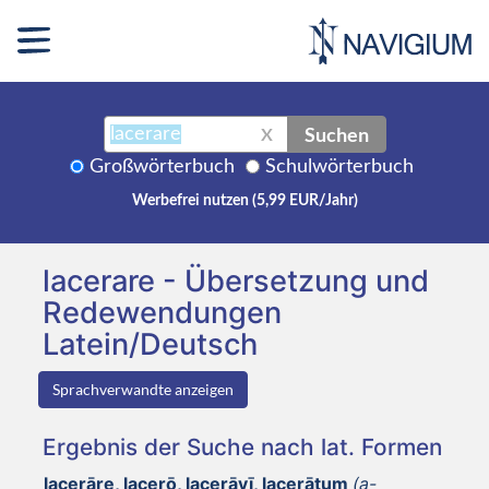
Suchen
X
Großwörterbuch
Schulwörterbuch
Werbefrei nutzen (5,99 EUR/Jahr)
lacerare - Übersetzung und
Redewendungen
Latein/Deutsch
Sprachverwandte anzeigen
Ergebnis der Suche nach lat. Formen
lacerāre, lacerō, lacerāvī, lacerātum
(a-