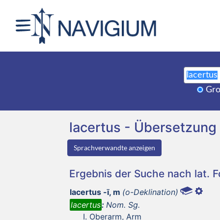
Gro
lacertus - Übersetzun
Sprachverwandte anzeigen
Ergebnis der Suche nach lat. 
lacertus -ī, m
(o-Deklination)
lacertus
:
Nom. Sg.
Oberarm, Arm