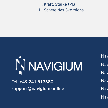
Kraft, Stärke (Pl.)
Schere des Skorpions
Nav
Nav
Nav
Tel:
+49 241 513880
Nav
support@navigium.online
Nav
Nav