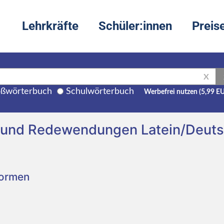
Lehrkräfte
Schüler:innen
Preis
X
ßwörterbuch
Schulwörterbuch
Werbefrei nutzen (5,99 E
g und Redewendungen Latein/Deut
Formen