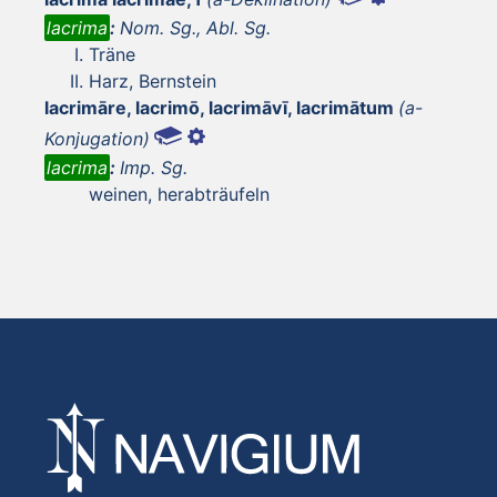
lacrima
:
Nom. Sg., Abl. Sg.
Träne
Harz, Bernstein
lacrimāre, lacrimō, lacrimāvī, lacrimātum
(a-
Konjugation)
lacrima
:
Imp. Sg.
weinen, herabträufeln