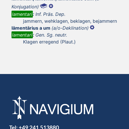
Konjugation)
lamentari
:
Inf. Präs. Dep.
jammern, wehklagen, beklagen, bejammern
lāmentārius a um
(a/o-Deklination)
lamentari
:
Gen. Sg. neutr.
Klagen erregend (Plaut.)
Tel:
+49 241 513880