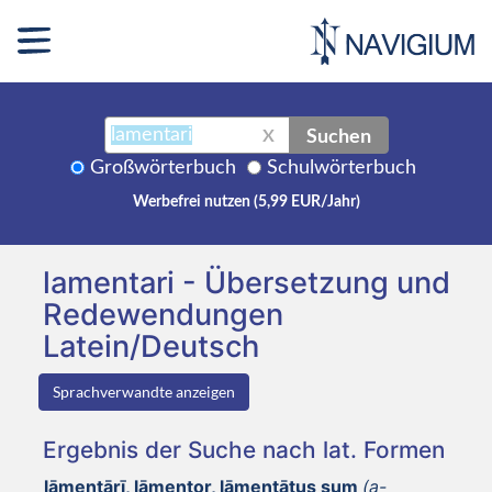
Suchen
X
Großwörterbuch
Schulwörterbuch
Werbefrei nutzen (5,99 EUR/Jahr)
lamentari - Übersetzung und
Redewendungen
Latein/Deutsch
Sprachverwandte anzeigen
Ergebnis der Suche nach lat. Formen
lāmentārī, lāmentor, lāmentātus sum
(a-