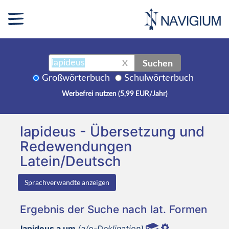
Suchen
X
Großwörterbuch
Schulwörterbuch
Werbefrei nutzen (5,99 EUR/Jahr)
lapideus - Übersetzung und
Redewendungen
Latein/Deutsch
Sprachverwandte anzeigen
Ergebnis der Suche nach lat. Formen
lapideus a um
(a/o-Deklination)