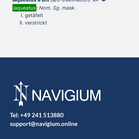
laqueatus
:
Nom. Sg. mask.
getäfelt
verstrickt
Tel:
+49 241 513880
support@navigium.online