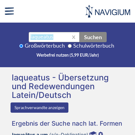
Suchen
X
Großwörterbuch
Schulwörterbuch
Werbefrei nutzen (5,99 EUR/Jahr)
laqueatus - Übersetzung
und Redewendungen
Latein/Deutsch
Sprachverwandte anzeigen
Ergebnis der Suche nach lat. Formen
laqueātus a um
(a/o-Deklination)