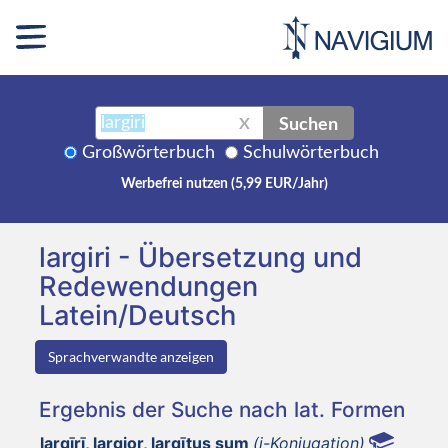
Suchen
X
Großwörterbuch
Schulwörterbuch
Werbefrei nutzen (5,99 EUR/Jahr)
largiri - Übersetzung und
Redewendungen
Latein/Deutsch
Sprachverwandte anzeigen
Ergebnis der Suche nach lat. Formen
largīrī, largior, largītus sum
(i-Konjugation)