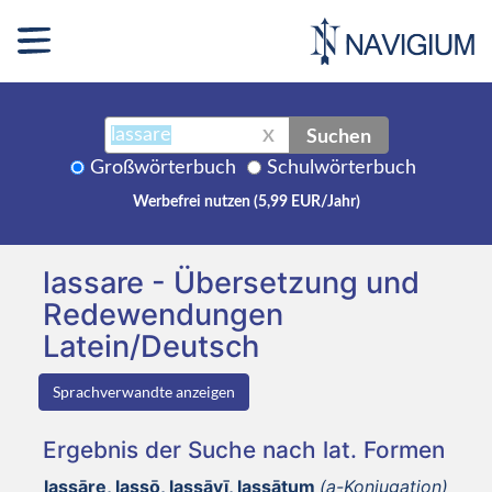
Suchen
X
Großwörterbuch
Schulwörterbuch
Werbefrei nutzen (5,99 EUR/Jahr)
lassare - Übersetzung und
Redewendungen
Latein/Deutsch
Sprachverwandte anzeigen
Ergebnis der Suche nach lat. Formen
lassāre, lassō, lassāvī, lassātum
(a-Konjugation)