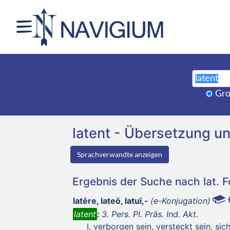
Gro
latent - Übersetzung 
Sprachverwandte anzeigen
Ergebnis der Suche nach lat. 
latēre, lateō, latuī,-
(e-Konjugation)
latent
:
3. Pers. Pl. Präs. Ind. Akt.
verborgen sein, versteckt sein, sich