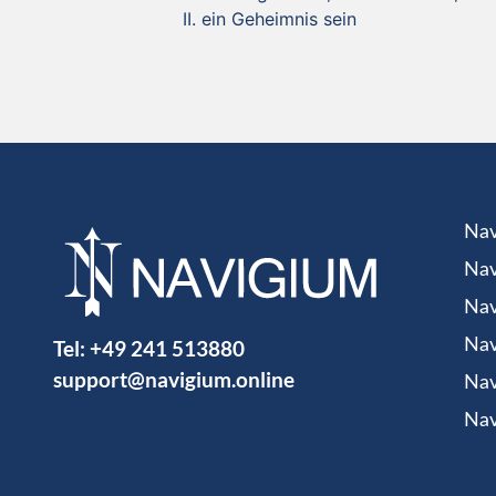
ein Geheimnis sein
Nav
Nav
Nav
Tel:
+49 241 513880
Nav
support@navigium.online
Nav
Nav