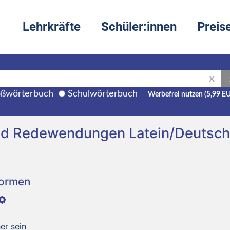
Lehrkräfte
Schüler:innen
Preis
X
ßwörterbuch
Schulwörterbuch
Werbefrei nutzen (5,99 E
und Redewendungen Latein/Deutsch
Formen
er sein