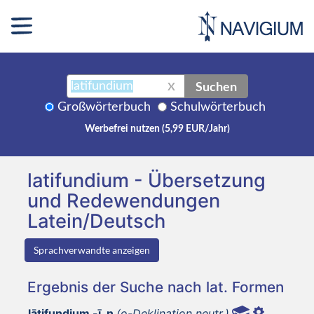
Suchen
X
Großwörterbuch
Schulwörterbuch
Werbefrei nutzen (5,99 EUR/Jahr)
latifundium - Übersetzung
und Redewendungen
Latein/Deutsch
Sprachverwandte anzeigen
Ergebnis der Suche nach lat. Formen
lātifundium -ī, n
(o-Deklination neutr.)