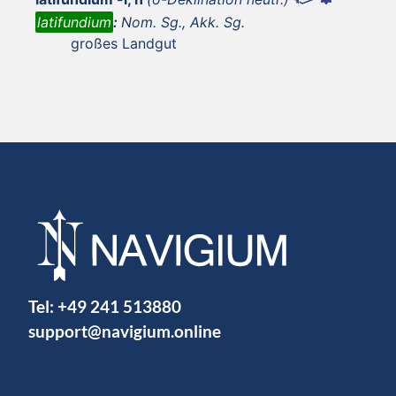
latifundium
:
Nom. Sg., Akk. Sg.
großes Landgut
Tel:
+49 241 513880
support@navigium.online