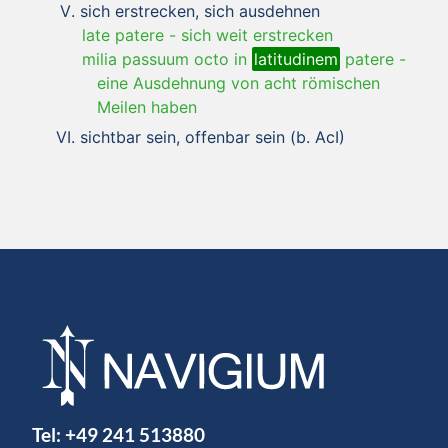
sich erstrecken, sich ausdehnen
late patere
-
sich weit erstrecken
milia passuum octo in
latitudinem
patere
-
eine Ausdehnung von acht römischen
Meilen haben
sichtbar sein, offenbar sein (b. AcI)
Tel:
+49 241 513880