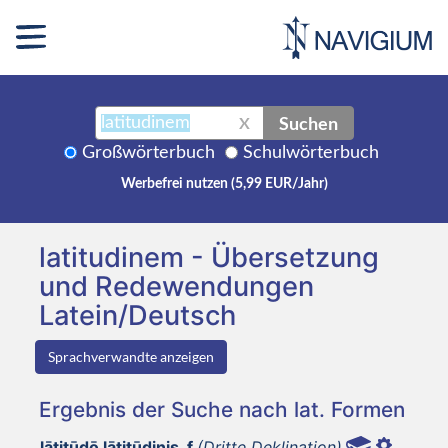
Suchen
X
Großwörterbuch
Schulwörterbuch
Werbefrei nutzen (5,99 EUR/Jahr)
latitudinem - Übersetzung
und Redewendungen
Latein/Deutsch
Sprachverwandte anzeigen
Ergebnis der Suche nach lat. Formen
lātitūdō lātitūdinis, f
(Dritte Deklination)