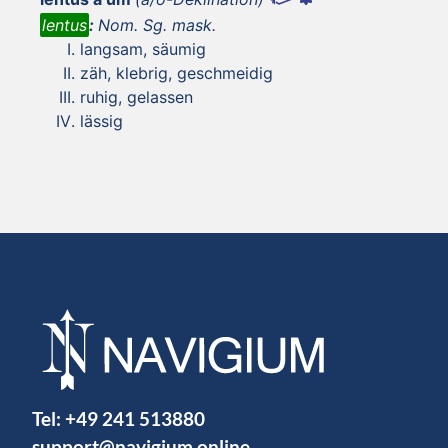
lentus
:
Nom. Sg. mask.
langsam, säumig
zäh, klebrig, geschmeidig
ruhig, gelassen
lässig
Tel:
+49 241 513880
support@navigium.online