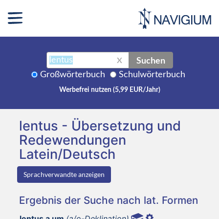
Suchen
X
Großwörterbuch
Schulwörterbuch
Werbefrei nutzen (5,99 EUR/Jahr)
lentus - Übersetzung und
Redewendungen
Latein/Deutsch
Sprachverwandte anzeigen
Ergebnis der Suche nach lat. Formen
lentus a um
(a/o-Deklination)