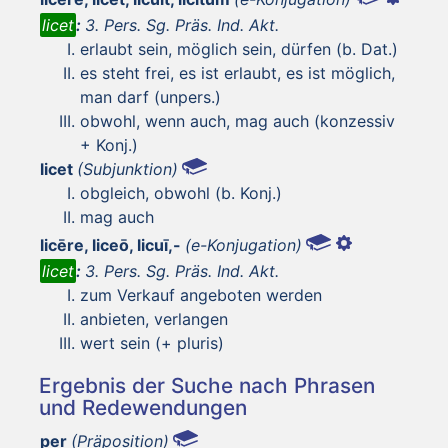
licet
:
3. Pers. Sg. Präs. Ind. Akt.
erlaubt sein, möglich sein, dürfen (b. Dat.)
es steht frei, es ist erlaubt, es ist möglich,
man darf (unpers.)
obwohl, wenn auch, mag auch (konzessiv
+ Konj.)
licet
(Subjunktion)
obgleich, obwohl (b. Konj.)
mag auch
licēre, liceō, licuī,-
(e-Konjugation)
licet
:
3. Pers. Sg. Präs. Ind. Akt.
zum Verkauf angeboten werden
anbieten, verlangen
wert sein (+ pluris)
Ergebnis der Suche nach Phrasen
und Redewendungen
per
(Präposition)