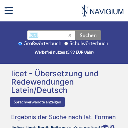
Suchen
X
Großwörterbuch
Schulwörterbuch
Werbefrei nutzen (5,99 EUR/Jahr)
licet - Übersetzung und
Redewendungen
Latein/Deutsch
Sprachverwandte anzeigen
Ergebnis der Suche nach lat. Formen
licēre, licet, licuit, licitum
(e-Konjugation)