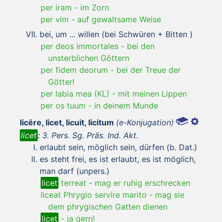
per iram
-
im Zorn
per vim
-
auf gewaltsame Weise
bei, um ... willen (bei Schwüren + Bitten )
per deos immortales
-
bei den
unsterblichen Göttern
per fidem deorum
-
bei der Treue der
Götter!
per labia mea (KL)
-
mit meinen Lippen
per os tuum
-
in deinem Munde
licēre, licet, licuit, licitum
(e-Konjugation)
licet
:
3. Pers. Sg. Präs. Ind. Akt.
erlaubt sein, möglich sein, dürfen (b. Dat.)
es steht frei, es ist erlaubt, es ist möglich,
man darf (unpers.)
licet
terreat
-
mag er ruhig erschrecken
liceat Phrygio servire marito
-
mag sie
dem phrygischen Gatten dienen
licet
-
ja gern!