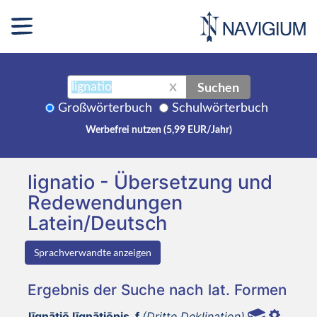
Suchen
X
Großwörterbuch
Schulwörterbuch
Werbefrei nutzen (5,99 EUR/Jahr)
lignatio - Übersetzung und
Redewendungen
Latein/Deutsch
Sprachverwandte anzeigen
Ergebnis der Suche nach lat. Formen
līgnātiō līgnātiōnis, f
(Dritte Deklination)