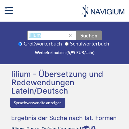
Suchen
X
Großwörterbuch
Schulwörterbuch
Werbefrei nutzen (5,99 EUR/Jahr)
lilium - Übersetzung und
Redewendungen
Latein/Deutsch
Sprachverwandte anzeigen
Ergebnis der Suche nach lat. Formen
līlium -ī, n
(o-Deklination neutr.)