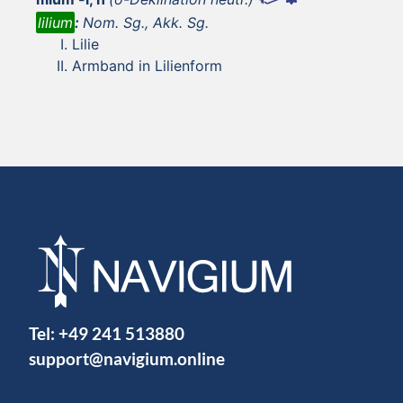
lilium
:
Nom. Sg., Akk. Sg.
Lilie
Armband in Lilienform
Tel:
+49 241 513880
support@navigium.online