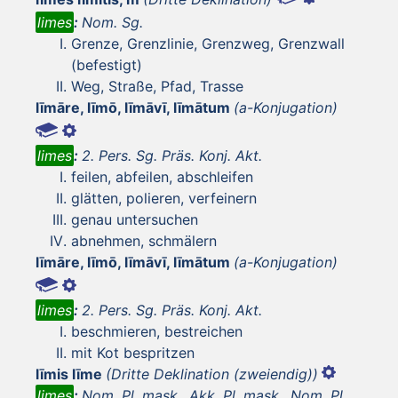
limes
:
Nom. Sg.
Grenze, Grenzlinie, Grenzweg, Grenzwall
(befestigt)
Weg, Straße, Pfad, Trasse
līmāre, līmō, līmāvī, līmātum
(a-Konjugation)
limes
:
2. Pers. Sg. Präs. Konj. Akt.
feilen, abfeilen, abschleifen
glätten, polieren, verfeinern
genau untersuchen
abnehmen, schmälern
līmāre, līmō, līmāvī, līmātum
(a-Konjugation)
limes
:
2. Pers. Sg. Präs. Konj. Akt.
beschmieren, bestreichen
mit Kot bespritzen
līmis līme
(Dritte Deklination (zweiendig))
limes
:
Nom. Pl. mask., Akk. Pl. mask., Nom. Pl.