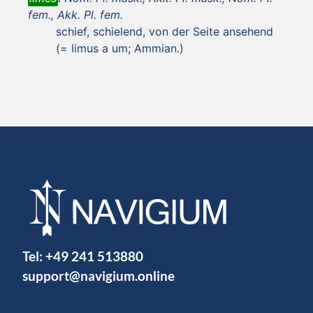
fem., Akk. Pl. fem.
schief, schielend, von der Seite ansehend
(= limus a um; Ammian.)
Tel:
+49 241 513880
support@navigium.online