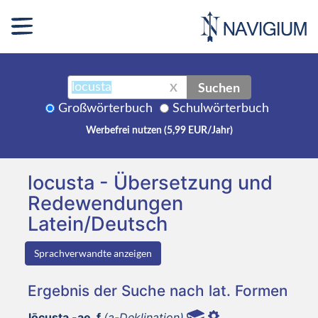
Suchen
X
Großwörterbuch
Schulwörterbuch
Werbefrei nutzen (5,99 EUR/Jahr)
locusta - Übersetzung und
Redewendungen
Latein/Deutsch
Sprachverwandte anzeigen
Ergebnis der Suche nach lat. Formen
lōcusta -ae, f
(a-Deklination)