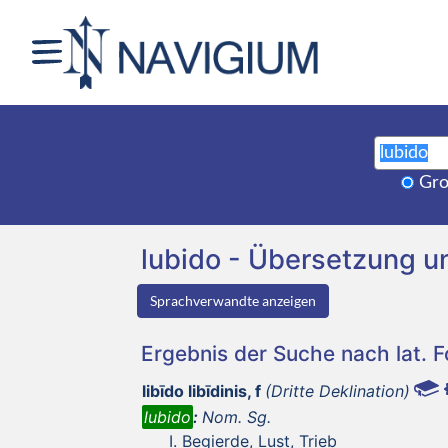
Gro
lubido - Übersetzung 
Sprachverwandte anzeigen
Ergebnis der Suche nach lat. 
libīdo libīdinis, f
(Dritte Deklination)
lubido
:
Nom. Sg.
Begierde, Lust, Trieb