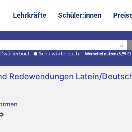
Lehrkräfte
Schüler:innen
Preis
X
ßwörterbuch
Schulwörterbuch
Werbefrei nutzen (5,99 E
und Redewendungen Latein/Deutsc
Formen