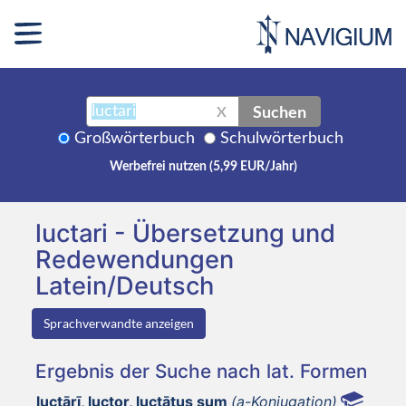
Suchen
X
Großwörterbuch
Schulwörterbuch
Werbefrei nutzen (5,99 EUR/Jahr)
luctari - Übersetzung und
Redewendungen
Latein/Deutsch
Sprachverwandte anzeigen
Ergebnis der Suche nach lat. Formen
luctārī, luctor, luctātus sum
(a-Konjugation)