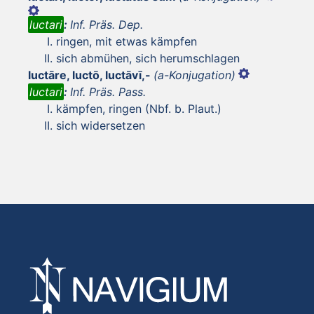
luctari
:
Inf. Präs. Dep.
ringen, mit etwas kämpfen
sich abmühen, sich herumschlagen
luctāre, luctō, luctāvī,-
(a-Konjugation)
luctari
:
Inf. Präs. Pass.
kämpfen, ringen (Nbf. b. Plaut.)
sich widersetzen