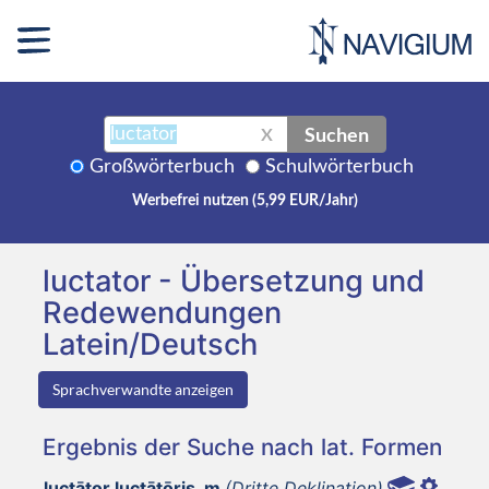
Suchen
X
Großwörterbuch
Schulwörterbuch
Werbefrei nutzen (5,99 EUR/Jahr)
luctator - Übersetzung und
Redewendungen
Latein/Deutsch
Sprachverwandte anzeigen
Ergebnis der Suche nach lat. Formen
luctātor luctātōris, m
(Dritte Deklination)