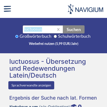
Suchen
X
Großwörterbuch
Schulwörterbuch
Werbefrei nutzen (5,99 EUR/Jahr)
luctuosus - Übersetzung
und Redewendungen
Latein/Deutsch
Sprachverwandte anzeigen
Ergebnis der Suche nach lat. Formen
lūctuōsus a um
(a/o-Deklination)