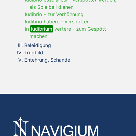
als Spielball dienen
ludibrio
-
zur Verhöhnung
ludibrio habere
-
verspotten
in
ludibrium
vertere
-
zum Gespött
machen
Beleidigung
Trugbild
Entehrung, Schande