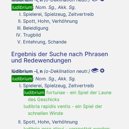
ludibrium
:
Nom. Sg., Akk. Sg.
Spielerei, Spielzeug, Zeitvertreib
Spott, Hohn, Verhöhnung
Beleidigung
Trugbild
Entehrung, Schande
Ergebnis der Suche nach Phrasen
und Redewendungen
lūdibrium -ī, n
(o-Deklination neutr.)
ludibrium
:
Nom. Sg., Akk. Sg.
Spielerei, Spielzeug, Zeitvertreib
ludibrium
fortunae
-
ein Spiel der Laune
des Geschicks
ludibria rapidis ventis
-
ein Spiel der
schnellen Winde
Spott, Hohn, Verhöhnung
ludibrio esse alicui
-
verspottet werden;