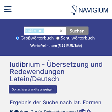
Suchen
X
Großwörterbuch
Schulwörterbuch
Werbefrei nutzen (5,99 EUR/Jahr)
ludibrium - Übersetzung und
Redewendungen
Latein/Deutsch
Sprachverwandte anzeigen
Ergebnis der Suche nach lat. Formen
lūdibrium -ī, n
(o-Deklination neutr.)