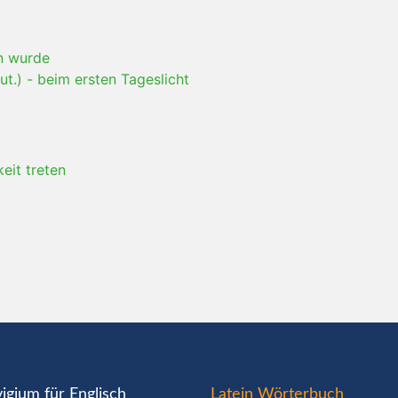
n wurde
ut.)
-
beim ersten Tageslicht
keit treten
igium für Englisch
Latein Wörterbuch