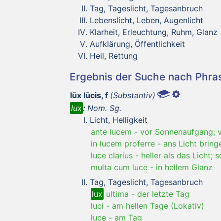
Tag, Tageslicht, Tagesanbruch
Lebenslicht, Leben, Augenlicht
Klarheit, Erleuchtung, Ruhm, Glanz
Aufklärung, Öffentlichkeit
Heil, Rettung
Ergebnis der Suche nach Phr
lūx lūcis, f
(Substantiv)
lux
:
Nom. Sg.
Licht, Helligkeit
ante lucem
-
vor Sonnenaufgang; v
in lucem proferre
-
ans Licht bring
luce clarius
-
heller als das Licht; 
multa cum luce
-
in hellem Glanz
Tag, Tageslicht, Tagesanbruch
lux
ultima
-
der letzte Tag
luci
-
am hellen Tage (Lokativ)
luce
-
am Tag