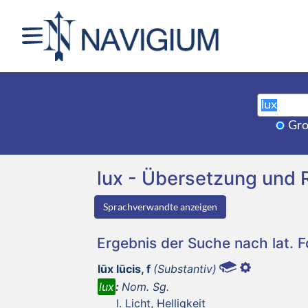
Gro
lux - Übersetzung und
Sprachverwandte anzeigen
Ergebnis der Suche nach lat. 
lūx lūcis, f
(Substantiv)
lux
:
Nom. Sg.
Licht, Helligkeit