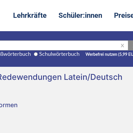
Lehrkräfte
Schüler:innen
Preis
X
ßwörterbuch
Schulwörterbuch
Werbefrei nutzen (5,99 E
 Redewendungen Latein/Deutsch
Formen