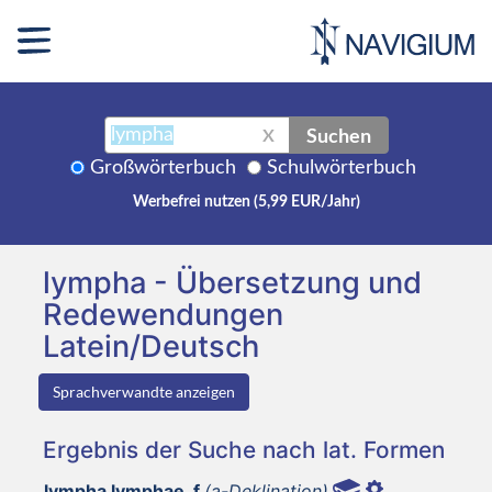
Suchen
X
Großwörterbuch
Schulwörterbuch
Werbefrei nutzen (5,99 EUR/Jahr)
lympha - Übersetzung und
Redewendungen
Latein/Deutsch
Sprachverwandte anzeigen
Ergebnis der Suche nach lat. Formen
lympha lymphae, f
(a-Deklination)