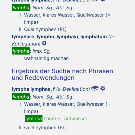
lympha
:
Nom. Sg., Abl. Sg.
Wasser, klares Wasser, Quellwasser (=
limpa)
Quellnymphen (Pl.)
lymphāre, lymphō, lymphāvī, lymphātum
(a-
Konjugation)
lympha
:
Imp. Sg.
wahnsinnig machen
Ergebnis der Suche nach Phrasen
und Redewendungen
lympha lymphae, f
(a-Deklination)
lympha
:
Nom. Sg., Abl. Sg.
Wasser, klares Wasser, Quellwasser (=
limpa)
lympha
sacra
-
Taufwasser
Quellnymphen (Pl.)