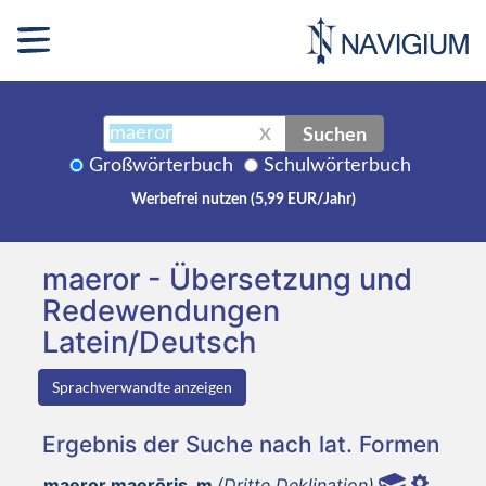
Suchen
X
Großwörterbuch
Schulwörterbuch
Werbefrei nutzen (5,99 EUR/Jahr)
maeror - Übersetzung und
Redewendungen
Latein/Deutsch
Sprachverwandte anzeigen
Ergebnis der Suche nach lat. Formen
maeror maerōris, m
(Dritte Deklination)