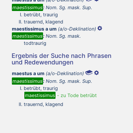
maestissimus
:
Nom. Sg. mask. Sup.
betrübt, traurig
trauernd, klagend
maestissimus a um
(a/o-Deklination)
maestissimus
:
Nom. Sg. mask.
todtraurig
Ergebnis der Suche nach Phrasen
und Redewendungen
maestus a um
(a/o-Deklination)
maestissimus
:
Nom. Sg. mask. Sup.
betrübt, traurig
maestissimus
-
zu Tode betrübt
trauernd, klagend