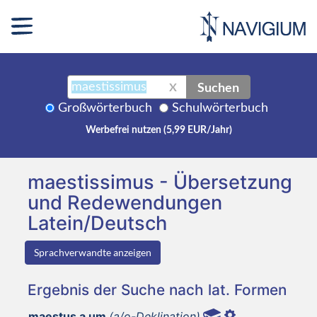
Suchen
X
Großwörterbuch
Schulwörterbuch
Werbefrei nutzen (5,99 EUR/Jahr)
maestissimus - Übersetzung
und Redewendungen
Latein/Deutsch
Sprachverwandte anzeigen
Ergebnis der Suche nach lat. Formen
maestus a um
(a/o-Deklination)