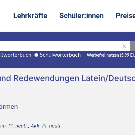
Lehrkräfte
Schüler:innen
Preis
X
ßwörterbuch
Schulwörterbuch
Werbefrei nutzen (5,99 E
und Redewendungen Latein/Deuts
Formen
. Pl. neutr., Akk. Pl. neutr.