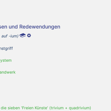
asen und Redewendungen
. auf -ium)
stgriff
System
handwerk
; die sieben 'Freien Künste' (trivium + quadrivium)