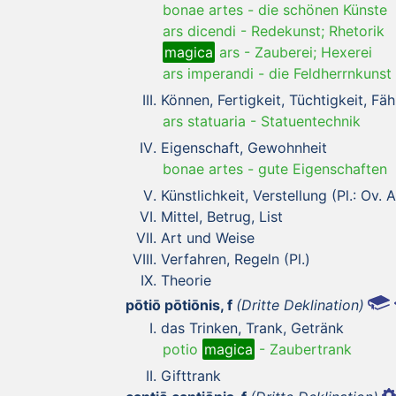
bonae artes
-
die schönen Künste
ars dicendi
-
Redekunst; Rhetorik
magica
ars
-
Zauberei; Hexerei
ars imperandi
-
die Feldherrnkunst
Können, Fertigkeit, Tüchtigkeit, Fäh
ars statuaria
-
Statuentechnik
Eigenschaft, Gewohnheit
bonae artes
-
gute Eigenschaften
Künstlichkeit, Verstellung (Pl.: Ov. 
Mittel, Betrug, List
Art und Weise
Verfahren, Regeln (Pl.)
Theorie
pōtiō pōtiōnis, f
(Dritte Deklination)
das Trinken, Trank, Getränk
potio
magica
-
Zaubertrank
Gifttrank