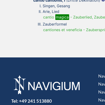
cantiō cantiōnis, f
(Dritte Deklination)
Singen, Gesang
Arie, Lied
cantio
magica
-
Zauberlied, Zaube
Zauberformel
cantiones et veneficia
-
Zauberspr
Nav
Nav
Nav
Tel:
+49 241 513880
Nav