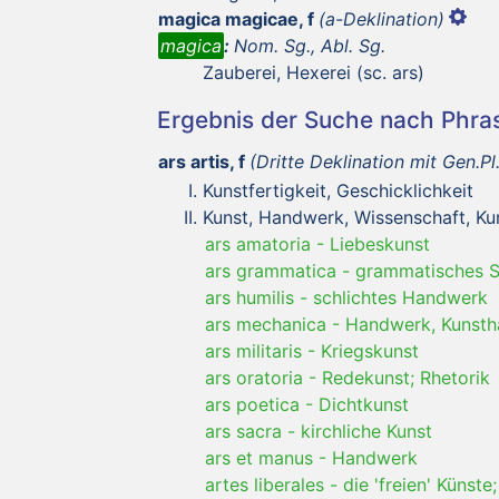
magica magicae, f
(a-Deklination)
magica
:
Nom. Sg., Abl. Sg.
Zauberei, Hexerei (sc. ars)
Ergebnis der Suche nach Phr
ars artis, f
(Dritte Deklination mit Gen.Pl
Kunstfertigkeit, Geschicklichkeit
Kunst, Handwerk, Wissenschaft, Kun
ars amatoria
-
Liebeskunst
ars grammatica
-
grammatisches 
ars humilis
-
schlichtes Handwerk
ars mechanica
-
Handwerk, Kunst
ars militaris
-
Kriegskunst
ars oratoria
-
Redekunst; Rhetorik
ars poetica
-
Dichtkunst
ars sacra
-
kirchliche Kunst
ars et manus
-
Handwerk
artes liberales
-
die 'freien' Künste