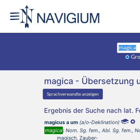
Gro
magica - Übersetzung 
Sprachverwandte anzeigen
Ergebnis der Suche nach lat. 
magicus a um
(a/o-Deklination)
magica
:
Nom. Sg. fem., Abl. Sg. fem., Nom
magisch, Zauber-