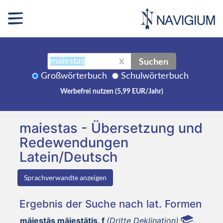
Suchen
X
Großwörterbuch
Schulwörterbuch
Werbefrei nutzen (5,99 EUR/Jahr)
maiestas - Übersetzung und
Redewendungen
Latein/Deutsch
Sprachverwandte anzeigen
Ergebnis der Suche nach lat. Formen
māiestās māiestātis, f
(Dritte Deklination)