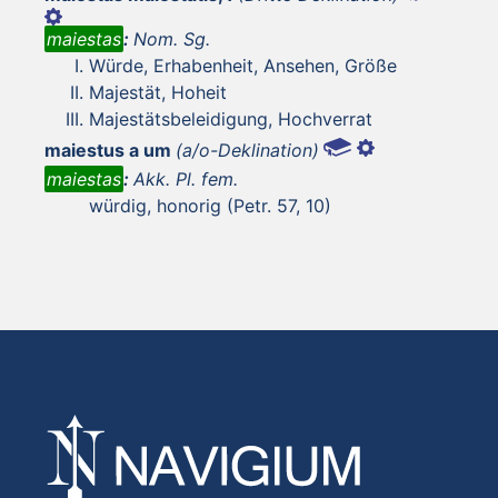
maiestas
:
Nom. Sg.
Würde, Erhabenheit, Ansehen, Größe
Majestät, Hoheit
Majestätsbeleidigung, Hochverrat
maiestus a um
(a/o-Deklination)
maiestas
:
Akk. Pl. fem.
würdig, honorig (Petr. 57, 10)