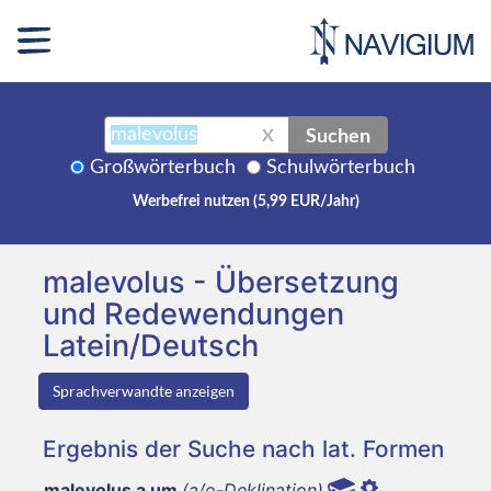
Suchen
X
Großwörterbuch
Schulwörterbuch
Werbefrei nutzen (5,99 EUR/Jahr)
malevolus - Übersetzung
und Redewendungen
Latein/Deutsch
Sprachverwandte anzeigen
Ergebnis der Suche nach lat. Formen
malevolus a um
(a/o-Deklination)