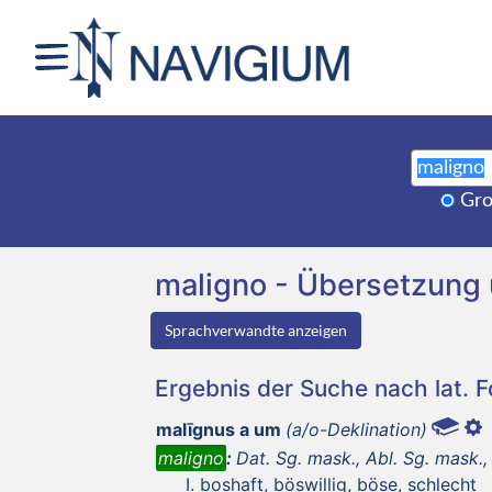
Gro
maligno - Übersetzung
Sprachverwandte anzeigen
Ergebnis der Suche nach lat. 
malīgnus a um
(a/o-Deklination)
maligno
:
Dat. Sg. mask., Abl. Sg. mask., 
boshaft, böswillig, böse, schlecht