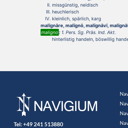
missgünstig, neidisch
heuchlerisch
kleinlich, spärlich, karg
malīgnāre, malīgnō, malīgnāvī, malīgn
maligno
:
1. Pers. Sg. Präs. Ind. Akt.
hinterlistig handeln, böswillig hand
Nav
Nav
Nav
Tel:
+49 241 513880
Nav