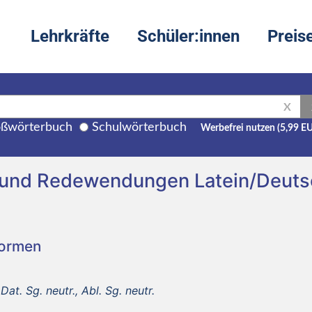
Lehrkräfte
Schüler:innen
Preis
X
ßwörterbuch
Schulwörterbuch
Werbefrei nutzen (5,99 E
 und Redewendungen Latein/Deuts
Formen
Dat. Sg. neutr., Abl. Sg. neutr.