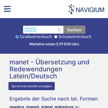
Suchen
X
Großwörterbuch
Schulwörterbuch
Werbefrei nutzen (5,99 EUR/Jahr)
manet - Übersetzung und
Redewendungen
Latein/Deutsch
Sprachverwandte anzeigen
Ergebnis der Suche nach lat. Formen
manēre, maneō, mānsī, mānsūrus
(e-