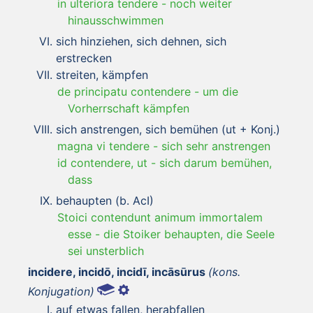
in ulteriora tendere
-
noch weiter
hinausschwimmen
sich hinziehen, sich dehnen, sich
erstrecken
streiten, kämpfen
de principatu contendere
-
um die
Vorherrschaft kämpfen
sich anstrengen, sich bemühen (ut + Konj.)
magna vi tendere
-
sich sehr anstrengen
id contendere, ut
-
sich darum bemühen,
dass
behaupten (b. AcI)
Stoici contendunt animum immortalem
esse
-
die Stoiker behaupten, die Seele
sei unsterblich
incidere, incidō, incidī, incāsūrus
(kons.
Konjugation)
auf etwas fallen, herabfallen