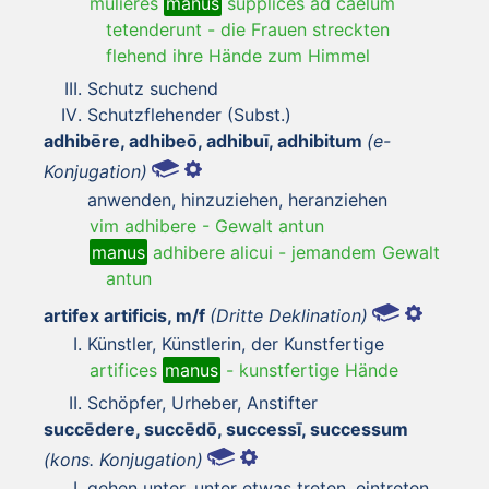
mulieres
manus
supplices ad caelum
tetenderunt
-
die Frauen streckten
flehend ihre Hände zum Himmel
Schutz suchend
Schutzflehender (Subst.)
adhibēre, adhibeō, adhibuī, adhibitum
(e-
Konjugation)
anwenden, hinzuziehen, heranziehen
vim adhibere
-
Gewalt antun
manus
adhibere alicui
-
jemandem Gewalt
antun
artifex artificis, m/f
(Dritte Deklination)
Künstler, Künstlerin, der Kunstfertige
artifices
manus
-
kunstfertige Hände
Schöpfer, Urheber, Anstifter
succēdere, succēdō, successī, successum
(kons. Konjugation)
gehen unter, unter etwas treten, eintreten