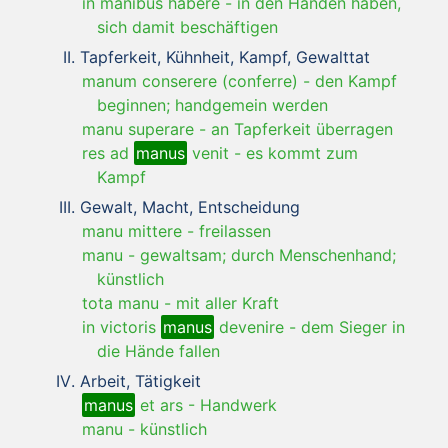
in manibus habere
-
in den Händen haben,
sich damit beschäftigen
Tapferkeit, Kühnheit, Kampf, Gewalttat
manum conserere (conferre)
-
den Kampf
beginnen; handgemein werden
manu superare
-
an Tapferkeit überragen
res ad
manus
venit
-
es kommt zum
Kampf
Gewalt, Macht, Entscheidung
manu mittere
-
freilassen
manu
-
gewaltsam; durch Menschenhand;
künstlich
tota manu
-
mit aller Kraft
in victoris
manus
devenire
-
dem Sieger in
die Hände fallen
Arbeit, Tätigkeit
manus
et ars
-
Handwerk
manu
-
künstlich