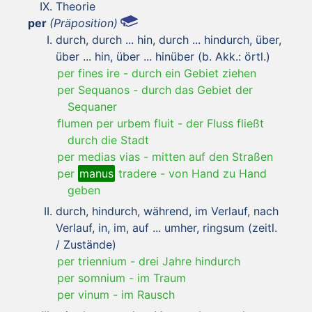
Theorie
per
(Präposition)
durch, durch ... hin, durch ... hindurch, über,
über ... hin, über ... hinüber (b. Akk.: örtl.)
per fines ire
-
durch ein Gebiet ziehen
per Sequanos
-
durch das Gebiet der
Sequaner
flumen per urbem fluit
-
der Fluss fließt
durch die Stadt
per medias vias
-
mitten auf den Straßen
per
manus
tradere
-
von Hand zu Hand
geben
durch, hindurch, während, im Verlauf, nach
Verlauf, in, im, auf ... umher, ringsum (zeitl.
/ Zustände)
per triennium
-
drei Jahre hindurch
per somnium
-
im Traum
per vinum
-
im Rausch