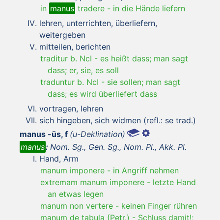
in
manus
tradere
-
in die Hände liefern
lehren, unterrichten, überliefern,
weitergeben
mitteilen, berichten
traditur b. NcI
-
es heißt dass; man sagt
dass; er, sie, es soll
traduntur b. NcI
-
sie sollen; man sagt
dass; es wird überliefert dass
vortragen, lehren
sich hingeben, sich widmen (refl.: se trad.)
manus -ūs, f
(u-Deklination)
manus
:
Nom. Sg., Gen. Sg., Nom. Pl., Akk. Pl.
Hand, Arm
manum imponere
-
in Angriff nehmen
extremam manum imponere
-
letzte Hand
an etwas legen
manum non vertere
-
keinen Finger rühren
manum de tabula (Petr.)
-
Schluss damit!;