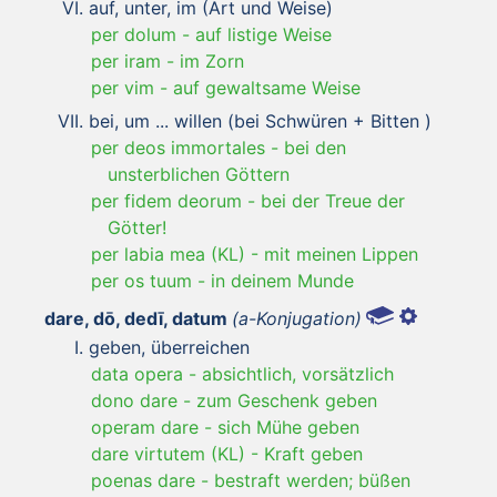
auf, unter, im (Art und Weise)
per dolum
-
auf listige Weise
per iram
-
im Zorn
per vim
-
auf gewaltsame Weise
bei, um ... willen (bei Schwüren + Bitten )
per deos immortales
-
bei den
unsterblichen Göttern
per fidem deorum
-
bei der Treue der
Götter!
per labia mea (KL)
-
mit meinen Lippen
per os tuum
-
in deinem Munde
dare, dō, dedī, datum
(a-Konjugation)
geben, überreichen
data opera
-
absichtlich, vorsätzlich
dono dare
-
zum Geschenk geben
operam dare
-
sich Mühe geben
dare virtutem (KL)
-
Kraft geben
poenas dare
-
bestraft werden; büßen