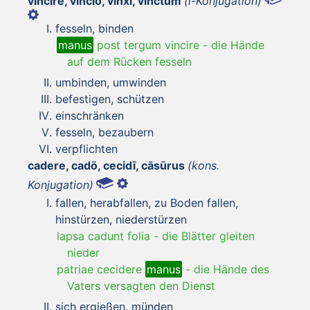
vincīre, vinciō, vinxī, vinctum
(i-Konjugation)
fesseln, binden
manus
post tergum vincire
-
die Hände
auf dem Rücken fesseln
umbinden, umwinden
befestigen, schützen
einschränken
fesseln, bezaubern
verpflichten
cadere, cadō, cecidī, cāsūrus
(kons.
Konjugation)
fallen, herabfallen, zu Boden fallen,
hinstürzen, niederstürzen
lapsa cadunt folia
-
die Blätter gleiten
nieder
patriae cecidere
manus
-
die Hände des
Vaters versagten den Dienst
sich ergießen, münden