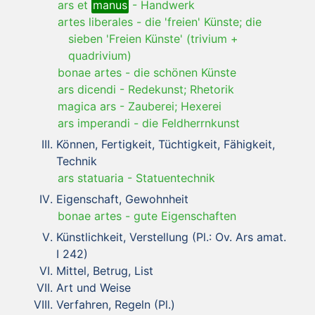
ars et
manus
-
Handwerk
artes liberales
-
die 'freien' Künste; die
sieben 'Freien Künste' (trivium +
quadrivium)
bonae artes
-
die schönen Künste
ars dicendi
-
Redekunst; Rhetorik
magica ars
-
Zauberei; Hexerei
ars imperandi
-
die Feldherrnkunst
Können, Fertigkeit, Tüchtigkeit, Fähigkeit,
Technik
ars statuaria
-
Statuentechnik
Eigenschaft, Gewohnheit
bonae artes
-
gute Eigenschaften
Künstlichkeit, Verstellung (Pl.: Ov. Ars amat.
I 242)
Mittel, Betrug, List
Art und Weise
Verfahren, Regeln (Pl.)