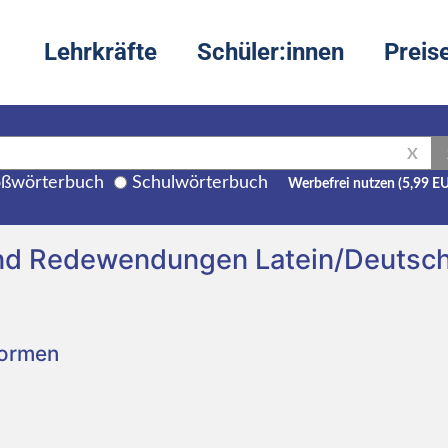
Lehrkräfte
Schüler:innen
Preis
X
ßwörterbuch
Schulwörterbuch
Werbefrei nutzen (5,99 E
nd Redewendungen Latein/Deutsc
Formen