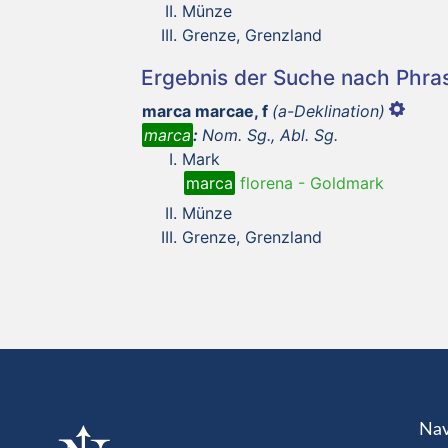
Münze
Grenze, Grenzland
Ergebnis der Suche nach Phr
marca marcae, f
(a-Deklination)
marca
:
Nom. Sg., Abl. Sg.
Mark
marca
florena
-
Goldmark
Münze
Grenze, Grenzland
Nav