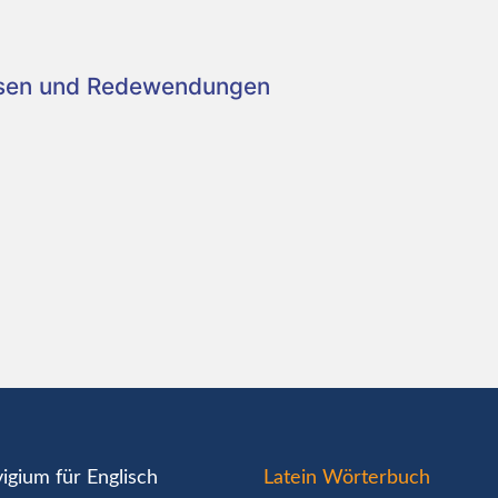
asen und Redewendungen
igium für Englisch
Latein Wörterbuch