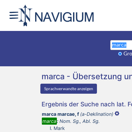
Gro
marca - Übersetzung u
Sprachverwandte anzeigen
Ergebnis der Suche nach lat. 
marca marcae, f
(a-Deklination)
marca
:
Nom. Sg., Abl. Sg.
Mark