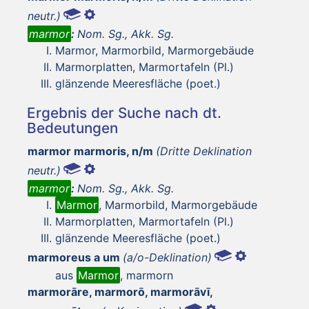
neutr.)
marmor
:
Nom. Sg., Akk. Sg.
Marmor, Marmorbild, Marmorgebäude
Marmorplatten, Marmortafeln (Pl.)
glänzende Meeresfläche (poet.)
Ergebnis der Suche nach dt.
Bedeutungen
marmor marmoris, n/m
(Dritte Deklination
neutr.)
marmor
:
Nom. Sg., Akk. Sg.
Marmor
, Marmorbild, Marmorgebäude
Marmorplatten, Marmortafeln (Pl.)
glänzende Meeresfläche (poet.)
marmoreus a um
(a/o-Deklination)
aus
Marmor
, marmorn
marmorāre, marmorō, marmorāvī,