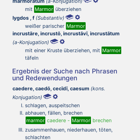
marmorātum
(a-Konjugation)
mit
Marmor
überziehen
lygdos , f
(Substantiv)
weißer parischer
Marmor
incrustāre, incrustō, incrustāvī, incrustātum
(a-Konjugation)
mit einer Kruste überziehen, mit
Marmor
täfeln
Ergebnis der Suche nach Phrasen
und Redewendungen
caedere, caedō, cecīdī, caesum
(kons.
Konjugation)
schlagen, auspeitschen
abhauen, fällen, brechen
marmor
caedere
-
Marmor
brechen
zusammenhauen, niederhauen, töten,
schlachten