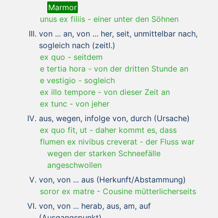
Marmor
unus ex filiis
-
einer unter den Söhnen
von ... an, von ... her, seit, unmittelbar nach,
sogleich nach (zeitl.)
ex quo
-
seitdem
e tertia hora
-
von der dritten Stunde an
e vestigio
-
sogleich
ex illo tempore
-
von dieser Zeit an
ex tunc
-
von jeher
aus, wegen, infolge von, durch (Ursache)
ex quo fit, ut
-
daher kommt es, dass
flumen ex nivibus creverat
-
der Fluss war
wegen der starken Schneefälle
angeschwollen
von, von ... aus (Herkunft/Abstammung)
soror ex matre
-
Cousine mütterlicherseits
von, von ... herab, aus, am, auf
(Ausgangspunkt)