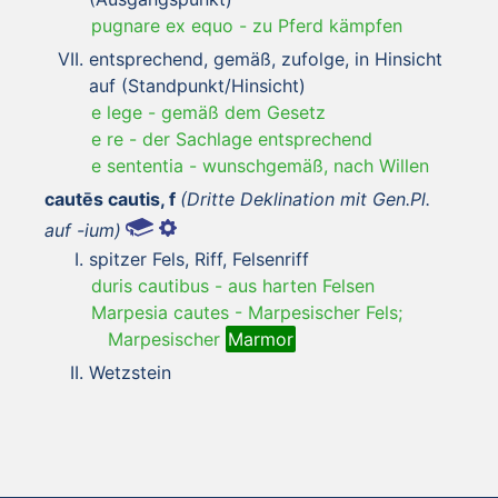
pugnare ex equo
-
zu Pferd kämpfen
entsprechend, gemäß, zufolge, in Hinsicht
auf (Standpunkt/Hinsicht)
e lege
-
gemäß dem Gesetz
e re
-
der Sachlage entsprechend
e sententia
-
wunschgemäß, nach Willen
cautēs cautis, f
(Dritte Deklination mit Gen.Pl.
auf -ium)
spitzer Fels, Riff, Felsenriff
duris cautibus
-
aus harten Felsen
Marpesia cautes
-
Marpesischer Fels;
Marpesischer
Marmor
Wetzstein