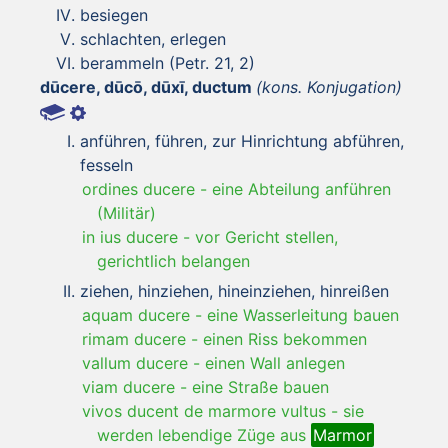
besiegen
schlachten, erlegen
berammeln (Petr. 21, 2)
dūcere, dūcō, dūxī, ductum
(kons. Konjugation)
anführen, führen, zur Hinrichtung abführen,
fesseln
ordines ducere
-
eine Abteilung anführen
(Militär)
in ius ducere
-
vor Gericht stellen,
gerichtlich belangen
ziehen, hinziehen, hineinziehen, hinreißen
aquam ducere
-
eine Wasserleitung bauen
rimam ducere
-
einen Riss bekommen
vallum ducere
-
einen Wall anlegen
viam ducere
-
eine Straße bauen
vivos ducent de marmore vultus
-
sie
werden lebendige Züge aus
Marmor